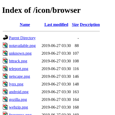
Index of /icon/browser
Name
Last modified
Size
Description
Parent Directory
-
notavailable.png
2019-06-27 03:30
88
unknown.png
2019-06-27 03:30
107
httrack.png
2019-06-27 03:30
108
teleport.png
2019-06-27 03:30
116
netscape.png
2019-06-27 03:30
146
lynx.png
2019-06-27 03:30
148
android.png
2019-06-27 03:30
163
gozilla.png
2019-06-27 03:30
164
webzip.png
2019-06-27 03:30
168
fpexpress.png
2019-06-27 03:30
169